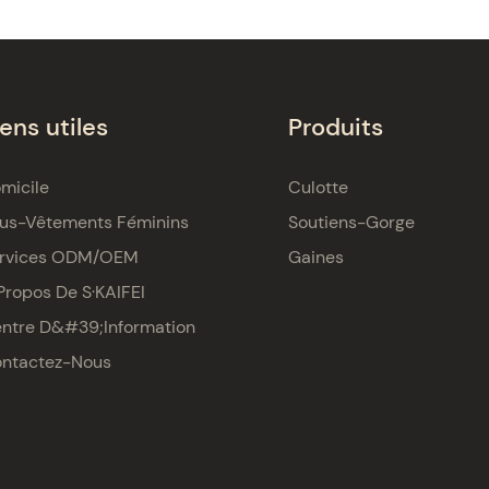
iens utiles
Produits
micile
Culotte
us-Vêtements Féminins
Soutiens-Gorge
rvices ODM/OEM
Gaines
Propos De S·KAIFEI
ntre D&#39;information
ntactez-Nous