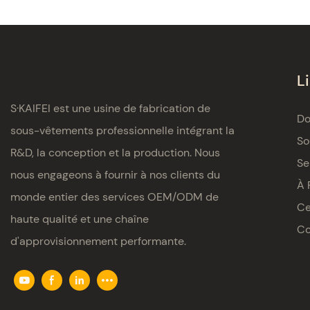
L
S·KAIFEI est une usine de fabrication de
Do
sous-vêtements professionnelle intégrant la
So
R&D, la conception et la production. Nous
Se
nous engageons à fournir à nos clients du
À 
monde entier des services OEM/ODM de
Ce
haute qualité et une chaîne
Co
d'approvisionnement performante.