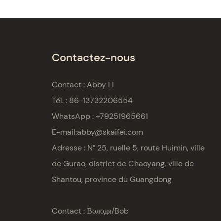
Contactez-nous
Contact : Abby LI
Tél. : 86-13732206554
WhatsApp : +79251965661
E-mail:
abby@skaifei.com
Adresse :
N° 25, ruelle 5, route Huimin, ville
de Gurao, district de Chaoyang, ville de
Shantou, province du Guangdong
Contact : Володя/Bob