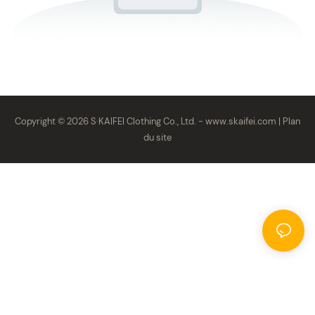
Copyright © 2026 S·KAIFEI Clothing Co., Ltd. -
www.skaifei.com
|
Plan
du site