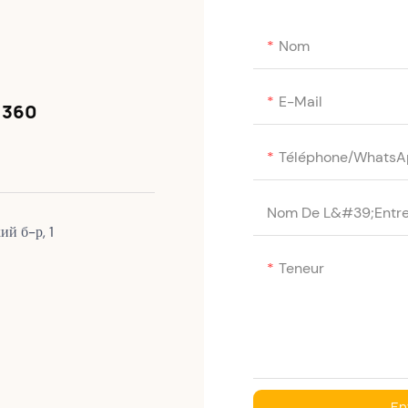
Nom
E-Mail
1360
Téléphone/WhatsA
Nom De L&#39;entre
ий б-р, 1
Teneur
En