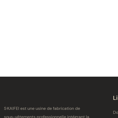
L
S·KAIFEI est une usine de fabrication de
Do
sous-vêtements professionnelle intégrant la