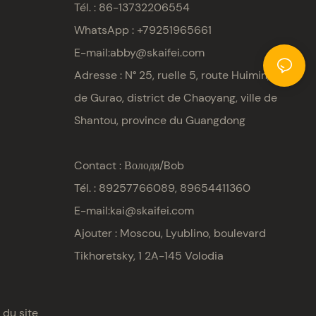
Tél. : 86-13732206554
WhatsApp : +79251965661
E-mail:
abby@skaifei.com
Adresse :
N° 25, ruelle 5, route Huimin, ville
de Gurao, district de Chaoyang, ville de
Shantou, province du Guangdong
Contact : Володя/Bob
Tél. : 89257766089, 89654411360
E-mail:
kai@skaifei.com
Ajouter : Moscou, Lyublino, boulevard
Tikhoretsky, 1
2A-145 Volodia
 du site