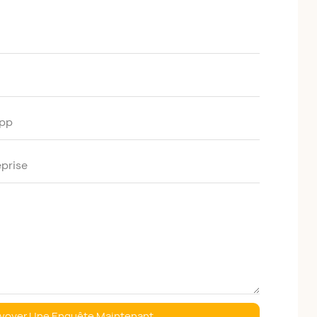
pp
prise
voyer Une Enquête Maintenant