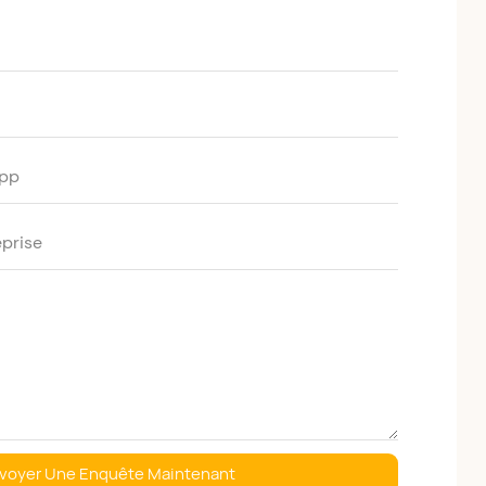
pp
prise
voyer Une Enquête Maintenant