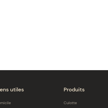
iens utiles
Produits
micile
Culotte