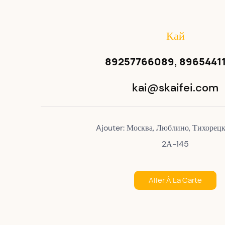
Кай
89257766089, 8965441
kai@skaifei.com
Ajouter: Москва, Люблино, Тихорецк
2А-145
Aller À La Carte