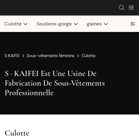
Culotte
Soutiens-gorge
gaines
S·KAIFEI
Sous-vêtements féminins
Culotte
S · KAIFEI Est Une Usine De
Fabrication De Sous-Vêtements
Professionnelle
Culotte