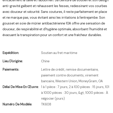
efficacement la taille et l'abdomen. Sa ceinture de soutien et son design
anti-gravité galbent et rehaussent les fesses, redessinant vos courbes
avec douceur et sécurité. Sans coutures, il reste parfaitement en place
et ne marque pas, vous évitant ainsi les irritations à l'entrejambe. Son
gousset en soie de mûrier antibactérienne 10A offre une sensation de
douceur, de respirabilité et d'hygiène optimale, absorbant l'humidité et
évacuant la transpiration pour un confort et une fraîcheur durables.
Expédition:
Soutien au fret maritime
Lieu D'origine:
Chine
Paiements:
Lettre de crédit, remise documentaire,
paiement contre documents, virement
bancaire, Western Union, MoneyGram, OA
Délai De Mise En Œuvre:
1 à 1 pièce : 7 jours, 2 à 100 pièces : 15 jours, 101
à 1000 pièces : 30 jours, &gt; 1000 pièces : À
négocier (jours)
Numéro De Modèle:
TK608