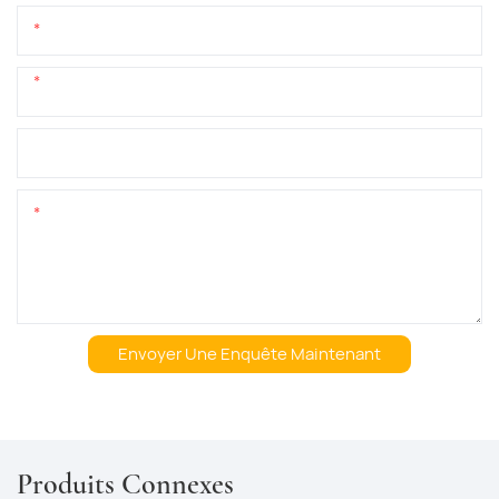
E-Mail
Téléphone/WhatsApp
+1
Nom De L&#39;entreprise
Teneur
Envoyer Une Enquête Maintenant
Produits Connexes