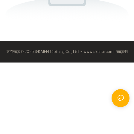
कॉपीराइट © 2025 S·KAIFEI Clothing Co., Ltd. -
www.skaifei.com
|
साइटमैप