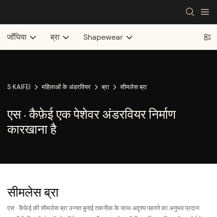
जाँघिया
ब्रा
Shapewear
S·KAIFEI
महिलाओं के अंडरवियर
ब्रा
सीमलेस ब्रा
एस · कैफ़ेई एक पेशेवर अंडरवियर निर्माण
कारखाना है
सीमलेस ब्रा
एस · कैफ़ेई की सीमलेस ब्रा उन्नत बुनाई तकनीक के साथ अदृश्य पहनने का अनुभव प्रदान