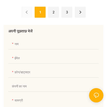
साथ
ब्रालेट
1
2
3
अपनी पूछताछ भेजें
नाम
ईमेल
फ़ोन/व्हाट्सएप
कंपनी का नाम
सामग्री