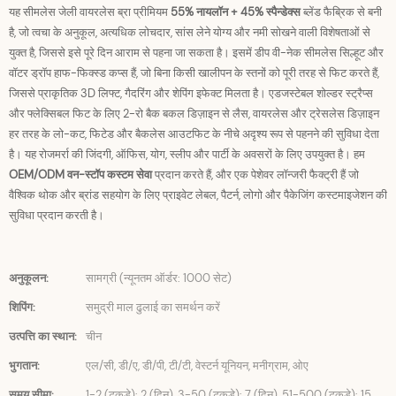
यह सीमलेस जेली वायरलेस ब्रा प्रीमियम
55% नायलॉन + 45% स्पैन्डेक्स
ब्लेंड फैब्रिक से बनी
है, जो त्वचा के अनुकूल, अत्यधिक लोचदार, सांस लेने योग्य और नमी सोखने वाली विशेषताओं से
युक्त है, जिससे इसे पूरे दिन आराम से पहना जा सकता है। इसमें डीप वी-नेक सीमलेस सिल्हूट और
वॉटर ड्रॉप हाफ-फिक्स्ड कप्स हैं, जो बिना किसी खालीपन के स्तनों को पूरी तरह से फिट करते हैं,
जिससे प्राकृतिक 3D लिफ्ट, गैदरिंग और शेपिंग इफेक्ट मिलता है। एडजस्टेबल शोल्डर स्ट्रैप्स
और फ्लेक्सिबल फिट के लिए 2-रो बैक बकल डिज़ाइन से लैस, वायरलेस और ट्रेसलेस डिज़ाइन
हर तरह के लो-कट, फिटेड और बैकलेस आउटफिट के नीचे अदृश्य रूप से पहनने की सुविधा देता
है। यह रोजमर्रा की जिंदगी, ऑफिस, योग, स्लीप और पार्टी के अवसरों के लिए उपयुक्त है। हम
OEM/ODM वन-स्टॉप कस्टम सेवा
प्रदान करते हैं, और एक पेशेवर लॉन्जरी फैक्ट्री हैं जो
वैश्विक थोक और ब्रांड सहयोग के लिए प्राइवेट लेबल, पैटर्न, लोगो और पैकेजिंग कस्टमाइजेशन की
सुविधा प्रदान करती है।
अनुकूलन:
सामग्री (न्यूनतम ऑर्डर: 1000 सेट)
शिपिंग:
समुद्री माल ढुलाई का समर्थन करें
उत्पत्ति का स्थान:
चीन
भुगतान:
एल/सी, डी/ए, डी/पी, टी/टी, वेस्टर्न यूनियन, मनीग्राम, ओए
समय सीमा:
1-2 (टुकड़े): 2 (दिन), 3-50 (टुकड़े): 7 (दिन), 51-500 (टुकड़े): 15