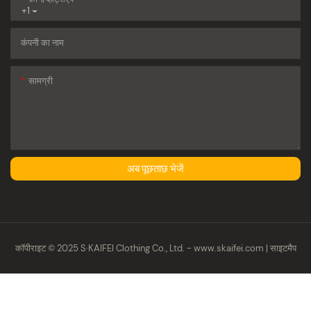
+1
कंपनी का नाम
सामग्री
अब पूछताछ भेजें
कॉपीराइट © 2025 S·KAIFEI Clothing Co., Ltd. -
www.skaifei.com
|
साइटमैप