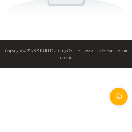
Copyright © 2026 S·KAIFEI Clothing Co., Ltd. -
www.skaifei.com
|
Mapa
do site