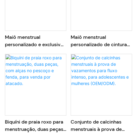
Maiô menstrual
Maiô menstrual
personalizado e exclusivo
personalizado de cintura
com um ombro só e
alta, decote em V,
recorte vazado para
impermeável e de
adolescentes.
secagem rápida
Biquíni de praia roxo para
Conjunto de calcinhas
menstruação, duas peças,
menstruais à prova de
com alças no pescoço e
vazamentos para fluxo