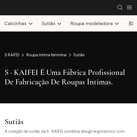
Calcinhas
Sutiãs
Roupa modeladora
S·KAIFEI
Roupa íntima feminina
Sutiãs
S · KAIFEI É Uma Fábrica Profissional
De Fabricação De Roupas Íntimas.
Sutiãs
A coleção de sutiãs da S · KAIFEI combina design ergonômico com