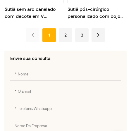
Sutiã sem aro canelado
Sutiã pós-cirúrgico
com decote em V
personalizado com bojo
profundo, em modal
push-up e fecho frontal
canelado, para uso diário,
ajustável.
1
2
3
com bojos removíveis.
Envie sua consulta
Nome
O Email
Telefone/whatsapp
Nome Da Empresa