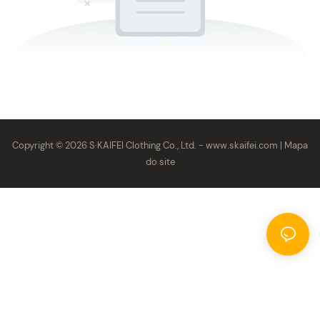
Copyright © 2026 S·KAIFEI Clothing Co., Ltd. -
www.skaifei.com
|
Mapa
do site