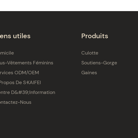
iens utiles
Produits
micile
Culotte
us-Vêtements Féminins
Soutiens-Gorge
rvices ODM/OEM
Gaines
Propos De S·KAIFEI
ntre D&#39;information
ntactez-Nous