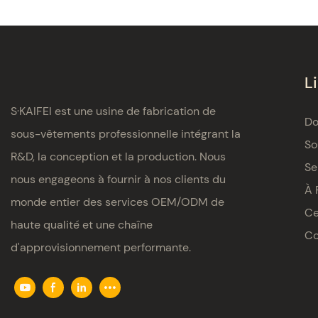
L
S·KAIFEI est une usine de fabrication de
Do
sous-vêtements professionnelle intégrant la
So
R&D, la conception et la production. Nous
Se
nous engageons à fournir à nos clients du
À 
monde entier des services OEM/ODM de
Ce
haute qualité et une chaîne
Co
d'approvisionnement performante.