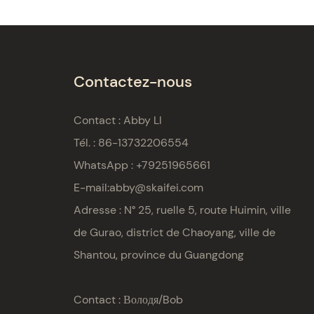
Contactez-nous
Contact : Abby LI
Tél. : 86-13732206554
WhatsApp : +79251965661
E-mail:
abby@skaifei.com
Adresse :
N° 25, ruelle 5, route Huimin, ville
de Gurao, district de Chaoyang, ville de
Shantou, province du Guangdong
Contact : Володя/Bob