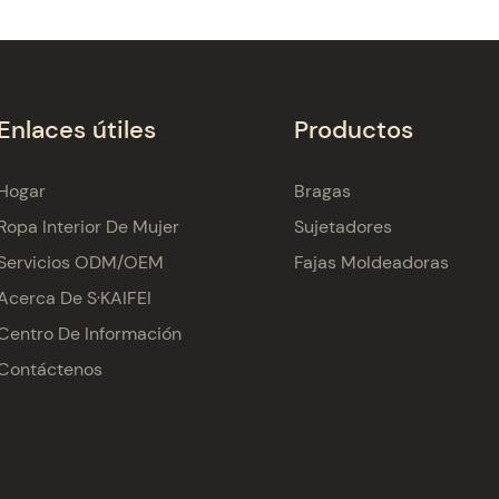
Enlaces útiles
Productos
Hogar
Bragas
Ropa Interior De Mujer
Sujetadores
Servicios ODM/OEM
Fajas Moldeadoras
Acerca De S·KAIFEI
Centro De Información
Contáctenos