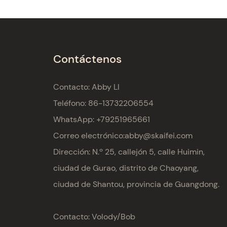
Contáctenos
Contacto: Abby LI
Teléfono: 86-13732206554
WhatsApp: +79251965661
Correo electrónico:
abby@skaifei.com
Dirección:
N.º 25, callejón 5, calle Huimin,
ciudad de Gurao, distrito de Chaoyang,
ciudad de Shantou, provincia de Guangdong.
Contacto: Volody/Bob