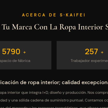
ACERCA DE S·KAIFEI
a Tu Marca Con
La Ropa Interior
S
7950
353
+
+
spacio de fábrica
Trabajador experim
icación de ropa interior; calidad excepcion
 ropa interior que integra I+D, diseño y producción. Nos comp
idad y una sólida cadena de suministro puntual. Contamos co
ias del mercado y los procesos tecnológicos, que ofrece sop