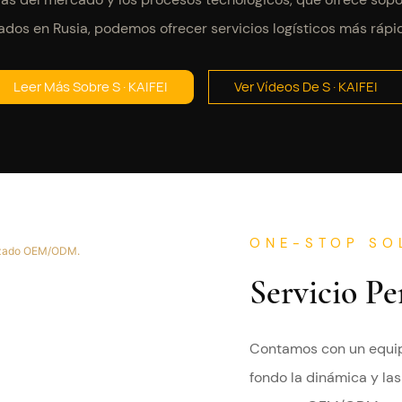
os en Rusia, podemos ofrecer servicios logísticos más rápido
Leer Más Sobre S · KAIFEI
Ver Vídeos De S · KAIFEI
ONE-STOP SO
Servicio 
Contamos con un equip
fondo la dinámica y la