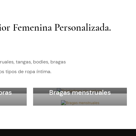
or Femenina Personalizada.
uales, tangas, bodies, bragas
Sujetadores sin
os tipos de ropa íntima.
ntura
costuras
oras
Bragas menstruales