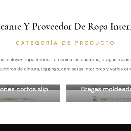
cante Y Proveedor De Ropa Interi
CATEGORÍA DE PRODUCTO
s incluyen ropa interior femenina sin costuras,
bragas menstr
etas sin mangas
ctoras de cintura, leggings, camisetas interiores y varios otr
oldeadoras
Entrenador de ci
ones cortos slip
Bragas moldead