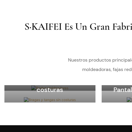
S·KAIFEI Es Un Gran Fabri
Nuestros productos principale
Camis
moldeadoras, fajas redu
Bodys moldeadores
m
Bragas y tangas sin
costuras
Pantal