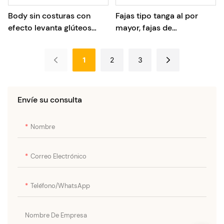
Body sin costuras con
Fajas tipo tanga al por
efecto levanta glúteos
mayor, fajas de
para mujer, de venta
entrenamiento Fitneee,
directa de fábrica.
bodys de faja
1
2
3
Envíe su consulta
Nombre
Correo Electrónico
Teléfono/WhatsApp
Nombre De Empresa