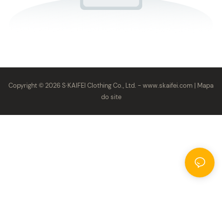
Copyright © 2026 S·KAIFEI Clothing Co., Ltd. -
www.skaifei.com
|
Mapa
do site