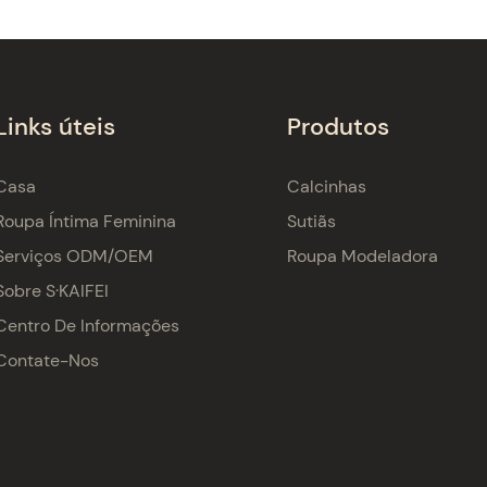
Links úteis
Produtos
Casa
Calcinhas
Roupa Íntima Feminina
Sutiãs
Serviços ODM/OEM
Roupa Modeladora
Sobre S·KAIFEI
Centro De Informações
Contate-Nos