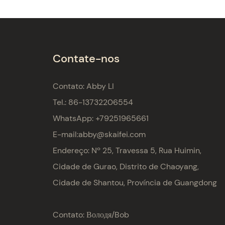
Contate-nos
Contato: Abby LI
Tel.: 86-13732206554
WhatsApp: +79251965661
E-mail:
abby@skaifei.com
Endereço:
Nº 25, Travessa 5, Rua Huimin,
Cidade de Gurao, Distrito de Chaoyang,
Cidade de Shantou, Província de Guangdong
Contato: Володя/Bob