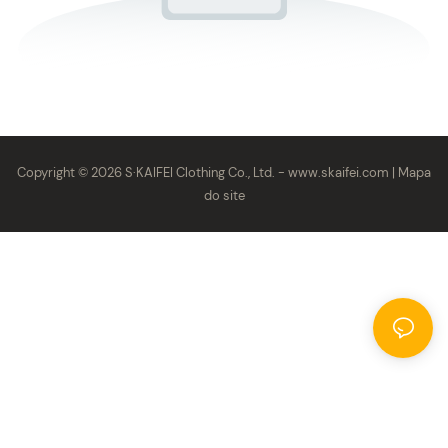
Copyright © 2026 S·KAIFEI Clothing Co., Ltd. -
www.skaifei.com
|
Mapa
do site