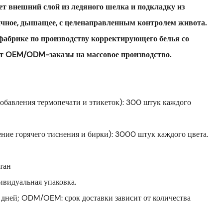
т внешний слой из ледяного шелка и подкладку из
стичное, дышащее, с целенаправленным контролем живота.
фабрике по производству корректирующего белья со
ет OEM/ODM-заказы на массовое производство.
з добавления термопечати и этикеток): 300 штук каждого
ление горячего тиснения и бирки): 3000 штук каждого цвета.
тан
ивидуальная упаковка.
 дней; ODM/OEM: срок доставки зависит от количества