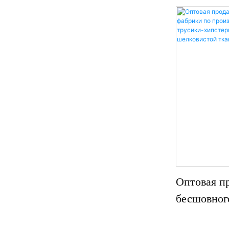
размеров (до 
для кожи и не
подходят для 
отдыха дома. 
B2B, полный 
удовлетворени
Оптовая п
бесшовного
производст