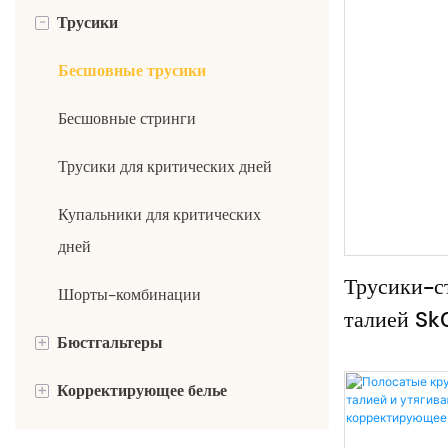
-
Трусики
Бесшовные трусики
Бесшовные стринги
Трусики для критических дней
Купальники для критических
дней
Трусики-с
Шорты-комбинации
талией Sk
+
Бюстгальтеры
+
Корректирующее белье
Бесшовный бюстгальтер
Сексуальный бюстгальтер
Трусики для коррекции живота