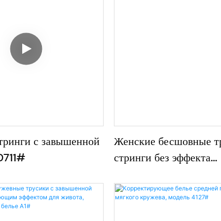
тринги с завышенной
Женские бесшовные т
0711#
стринги без эффекта
«верблюжьей лапки»,
предотвращающие сму
высокой эластичность