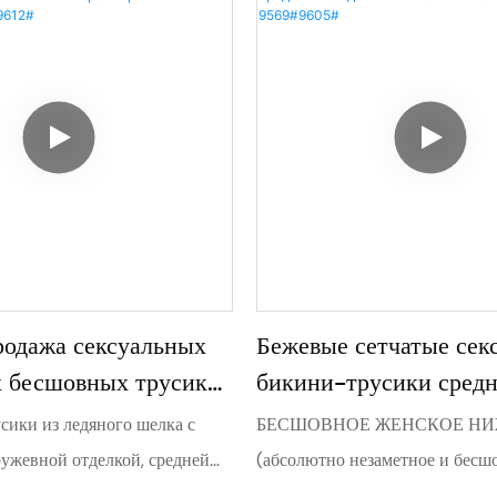
родажа сексуальных
Бежевые сетчатые сек
 бесшовных трусиков
бикини-трусики сред
змеров из ледяного
посадки от OEM Und
сики из ледяного шелка с
БЕСШОВНОЕ ЖЕНСКОЕ НИ
12#
Factory 9569#960
ружевной отделкой, средней
(абсолютно незаметное и бесш
зможностью выбора больших