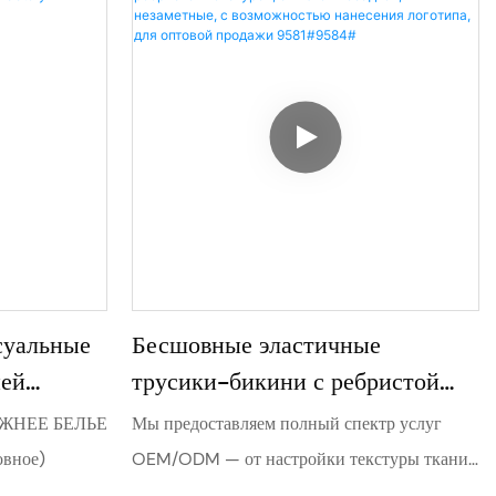
очаровательные. Поддерживает OEM/ODM-
заказы и оптовую продажу — идеально для
владельцев брендов и розничных продавцов.
суальные
Бесшовные эластичные
ней
трусики-бикини с ребристой
erwear
текстурой, с низкой посадкой,
ЖНЕЕ БЕЛЬЕ
Мы предоставляем полный спектр услуг
5#
незаметные, с возможностью
овное)
OEM/ODM — от настройки текстуры ткани,
нанесения логотипа, для
цветовой палитры и размерной системы до