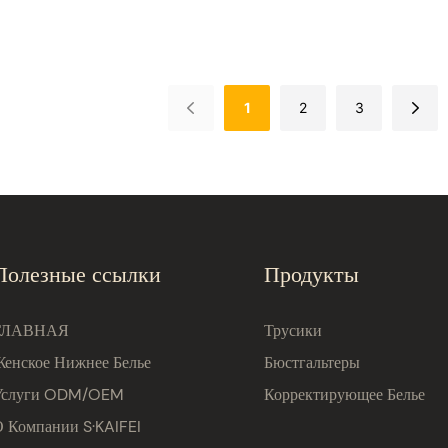
сики-хипстеры с
трусики с низкой поса
адкой из
дышащие женские тру
й ткани, модель
9591#
1
2
3
Полезные ссылки
Продукты
ГЛАВНАЯ
Трусики
Женское Нижнее Белье
Бюстгальтеры
Услуги ODM/OEM
Корректирующее Белье
О Компании S·KAIFEI