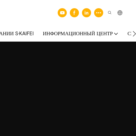
НИИ S·KAIFEI
ИНФОРМАЦИОННЫЙ ЦЕНТР
СВ