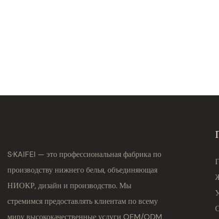
заказ: тру
низкой пос
шелковисто
9583#
S·KAIFEI — это профессиональная фабрика по
производству нижнего белья, объединяющая
НИОКР, дизайн и производство. Мы
стремимся предоставлять клиентам по всему
миру высококачественные услуги OEM/ODM