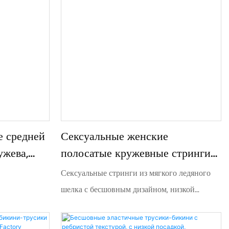
е средней
Сексуальные женские
ужева,
полосатые кружевные стринги
из ледяного шелка с низкой
Сексуальные стринги из мягкого ледяного
посадкой 9611#
шелка с бесшовным дизайном, низкой
посадкой и полосатой кружевной отделкой.
Дышащие, приятные для кожи и невероятно