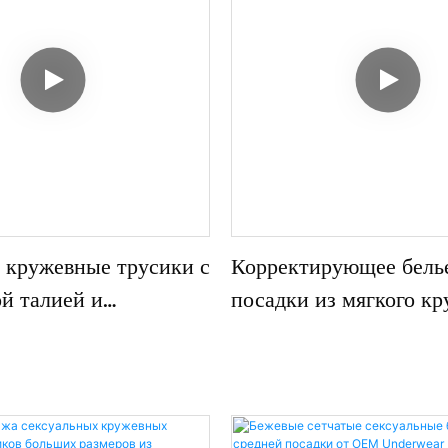
1012#
 кружевные трусики с
Корректирующее бель
й талией и
посадки из мягкого кр
им эффектом для
модель 4127#
орректирующее белье