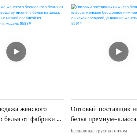
5XL/6XL). Дышащие, приятные
 деформируются — идеально
повседневной носки или
Поддержка оптовой торговли
спектр услуг OEM/ODM для
я потребностей вашего бренда.
родажа женского
Оптовый поставщик н
 белья от фабрики по
белья премиум-класса
ву нижнего белья на
бесшовное нижнее бел
Бесшовные трусики оптом