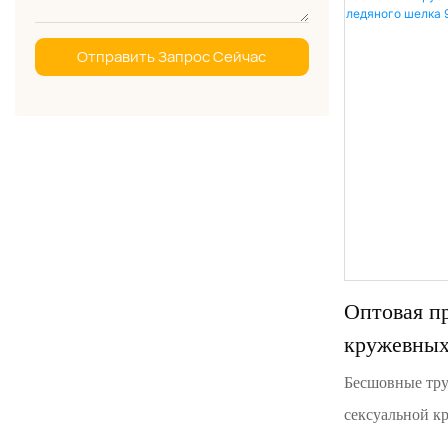
Отправить Запрос Сейчас
Оптовая п
кружевных
больших ра
Бесшовные тру
шелка 96
сексуальной к
посадкой и во