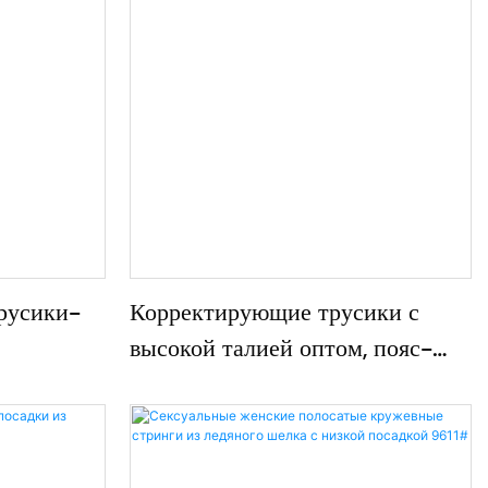
русики-
Корректирующие трусики с
высокой талией оптом, пояс-
корректор Jerry Stripe A05#
щение, с
ю, модель