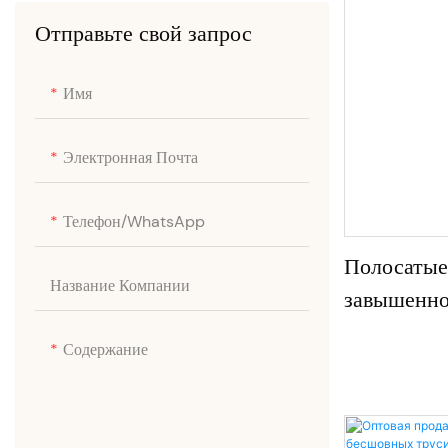
Отправьте свой запрос
Бюстгальтер для увеличения
Корректирующее боди | Faja
объема
Тренажер для талии
Имя
корректирующие майки
Электронная Почта
Телефон/WhatsApp
Полосатые
Название Компании
завышенно
утягивающ
Содержание
живота, к
A1#