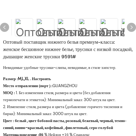
Оптовый поставщик нижнего белья премиум-класса:
женское бесшовное нижнее белье, трусики с низкой посадкой,
дышащие женские трусики 9591#
Невидимые удобные трусики-слипы, невидимые, в стиле хипстер.
Размер
M,L,XL
:
. Настроить
Место отправления
GUANGZHOU
(порт
)
:
1. Без изменения стиля, размера и цвета (без добавления
MOQ
:
термопечати и этикеток): Минимальный заказ: 300 штук на цвет.
2. Изменение стиля, размера и цвета (добавление горячего тиснения и
бирки): Минимальный заказ: 3000 штук на цвет.
Цвет
, цвет бобовой пасты, розовый, бежевый, черный,
:
белый
темно-
синий, винно-красный,
,
кофейный
фиолетовый, серо-голубой
Материаловедение
% Нейлон +
% Спандекс
:
86
16