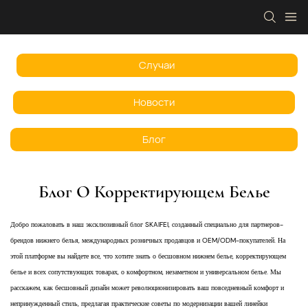
Случаи
Новости
Блог
Блог О Корректирующем Белье
Добро пожаловать в наш эксклюзивный блог SKAIFEI, созданный специально для партнеров-
брендов нижнего белья, международных розничных продавцов и OEM/ODM-покупателей. На
этой платформе вы найдете все, что хотите знать о бесшовном нижнем белье, корректирующем
белье и всех сопутствующих товарах, о комфортном, незаметном и универсальном белье. Мы
расскажем, как бесшовный дизайн может революционизировать ваш повседневный комфорт и
непринужденный стиль, предлагая практические советы по модернизации вашей линейки