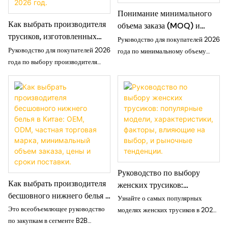
Понимание минимального
Как выбрать производителя
объема заказа (MOQ) и
трусиков, изготовленных
стоимости образцов для
Руководство для покупателей 2026
методом лазерной резки:
бесшовных трусиков под
Руководство для покупателей 2026
года по минимальному объему
руководство по
собственной торговой
года по выбору производителя
заказа (MOQ) и плате за образцы
минимальному объему
трусиков, изготовленных методом
маркой.
для бесшовных трусиков под
заказа и качеству на 2026
лазерной резки под собственной
собственной торговой маркой: что
год.
торговой маркой: технология,
означает MOQ на вертикально
минимальный объем заказа и
интегрированном производстве,
контроль качества.
что включает в себя плата за
образцы и как планировать
денежные средства и график
поставок.
Руководство по выбору
Как выбрать производителя
женских трусиков:
бесшовного нижнего белья в
популярные модели,
Узнайте о самых популярных
Китае: OEM, ODM, частная
характеристики, факторы,
Это всеобъемлющее руководство
моделях женских трусиков в 2026
торговая марка,
влияющие на выбор, и
по закупкам в сегменте B2B
году, включая бикини, трусики-