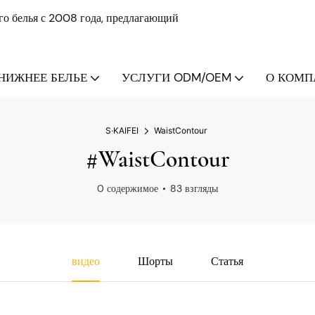
о белья с 2008 года, предлагающий
НИЖНЕЕ БЕЛЬЕ
УСЛУГИ ODM/OEM
О КОМПА
S·KAIFEI
WaistContour
#WaistContour
0 содержимое
83 взгляды
видео
Шорты
Статья