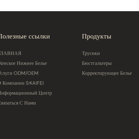
Полезные ссылки
Продукты
ГЛАВНАЯ
Трусики
Женское Нижнее Белье
Бюстгальтеры
Услуги ODM/OEM
Корректирующее Белье
О Компании S·KAIFEI
Информационный Центр
Связаться С Нами