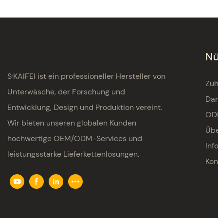
Nü
S·KAIFEI ist ein professioneller Hersteller von
Zu
Unterwäsche, der Forschung und
Da
Entwicklung, Design und Produktion vereint.
OD
Wir bieten unseren globalen Kunden
Übe
hochwertige OEM/ODM-Services und
Inf
leistungsstarke Lieferkettenlösungen.
Kon