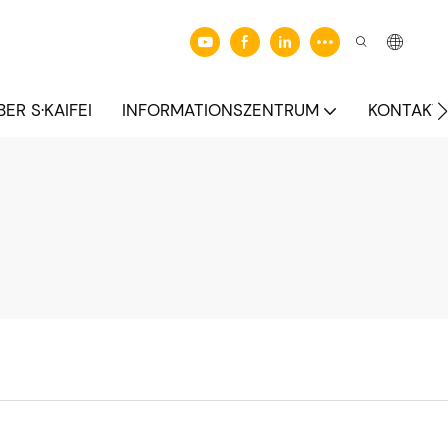
BER S·KAIFEI
INFORMATIONSZENTRUM
KONTAKTI