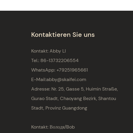
Kontaktieren Sie uns
Kontakt: Abby LI
Tel.: 86-13732206554
WhatsApp: +79251965661
E-Mail:
abby@skaifei.com
Adresse:
Nr. 25, Gasse 5, Huimin Straße,
Gurao Stadt, Chaoyang Bezirk, Shantou
Stadt, Provinz Guangdong
Kontakt: Володя/Bob