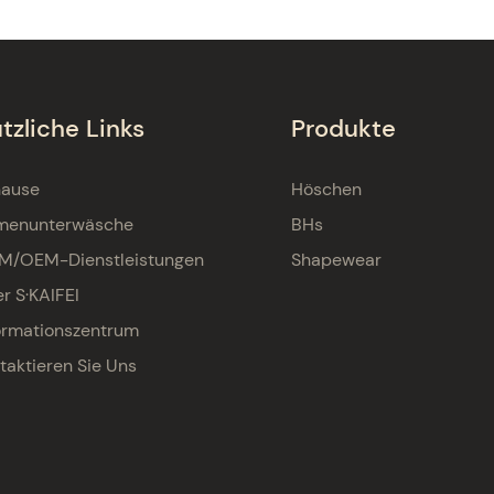
tzliche Links
Produkte
hause
Höschen
menunterwäsche
BHs
M/OEM-Dienstleistungen
Shapewear
r S·KAIFEI
ormationszentrum
taktieren Sie Uns