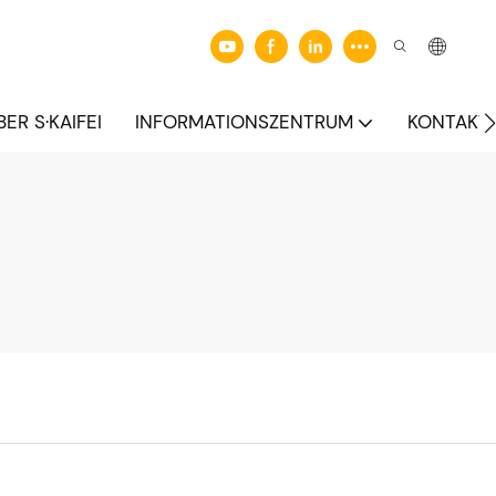
BER S·KAIFEI
INFORMATIONSZENTRUM
KONTAKTI