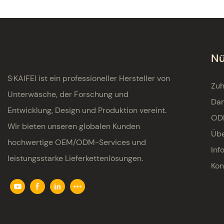
Nü
S·KAIFEI ist ein professioneller Hersteller von
Zu
Unterwäsche, der Forschung und
Da
Entwicklung, Design und Produktion vereint.
OD
Wir bieten unseren globalen Kunden
Übe
hochwertige OEM/ODM-Services und
Inf
leistungsstarke Lieferkettenlösungen.
Kon