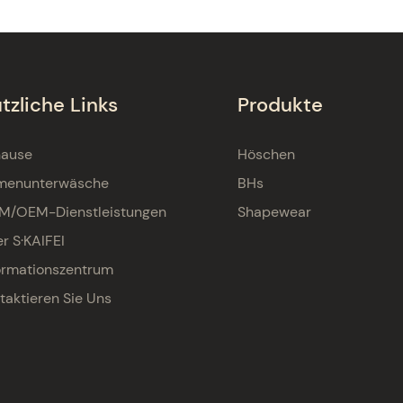
tzliche Links
Produkte
hause
Höschen
menunterwäsche
BHs
M/OEM-Dienstleistungen
Shapewear
r S·KAIFEI
ormationszentrum
taktieren Sie Uns