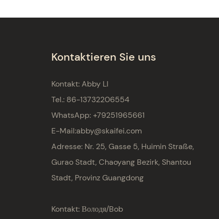
Kontaktieren Sie uns
Kontakt: Abby LI
Tel.: 86-13732206554
WhatsApp: +79251965661
E-Mail:
abby@skaifei.com
Adresse:
Nr. 25, Gasse 5, Huimin Straße,
Gurao Stadt, Chaoyang Bezirk, Shantou
Stadt, Provinz Guangdong
Kontakt: Володя/Bob