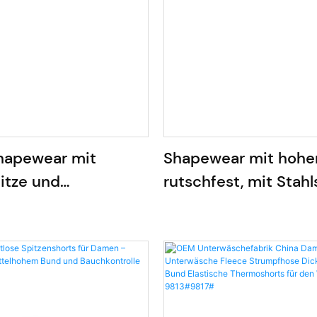
apewear mit
Shapewear mit hohe
pitze und
rutschfest, mit Stah
rolle 2718#
kurz, 629#