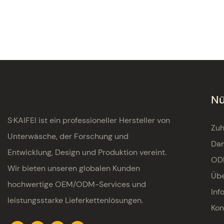
Nü
S·KAIFEI ist ein professioneller Hersteller von
Zu
Unterwäsche, der Forschung und
Da
Entwicklung, Design und Produktion vereint.
OD
Wir bieten unseren globalen Kunden
Übe
hochwertige OEM/ODM-Services und
Inf
leistungsstarke Lieferkettenlösungen.
Kon