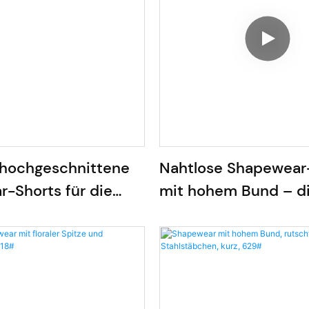
 hochgeschnittene
Nahtlose Shapewear
-Shorts für die
mit hohem Bund – d
ng nach der Geburt
Hersteller.
el)