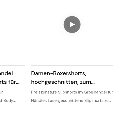
andel
Damen-Boxershorts,
ts für
hochgeschnitten, zum
 Glatte,
Unterziehen unter Kleidern
ür
Preisgünstige Slipshorts im Großhandel für
n-Slip-
und Strumpfhosen,
st Body
Händler. Lasergeschnittene Slipshorts zum
ff für
9815#9819#
tlose
Unterkleiden. Anti-Scheuer-Unterwäsche.