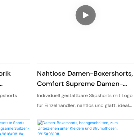
rik
Nahtlose Damen-Boxershorts,
Comfort Supreme Damen-
Unterwäsche, Boxershorts
ipshorts
Individuell gestaltbare Slipshorts mit Logo
Fleece
9822#
für Einzelhändler, nahtlos und glatt, ideal
he
unter Kleidern
n Winter