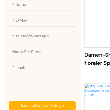
Taillenformer
Name
Shapewear-Tanktops
E-Mail
Telefon/WhatsApp
Name Der Firma
Damen-Sh
floraler S
Inhalt
Bauchkont
Senden Sie Jetzt Anfrage