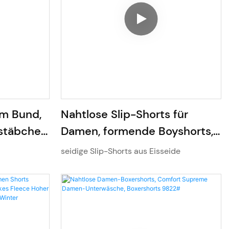
m Bund,
Nahtlose Slip-Shorts für
lstäbchen,
Damen, formende Boyshorts,
Bauchweg-Shapewear unter
seidige Slip-Shorts aus Eisseide
Kleidern 9503#