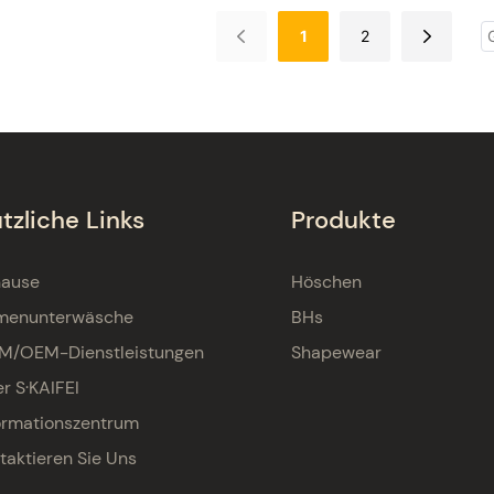
Unterkleider
1
2
tzliche Links
Produkte
hause
Höschen
menunterwäsche
BHs
M/OEM-Dienstleistungen
Shapewear
r S·KAIFEI
ormationszentrum
taktieren Sie Uns