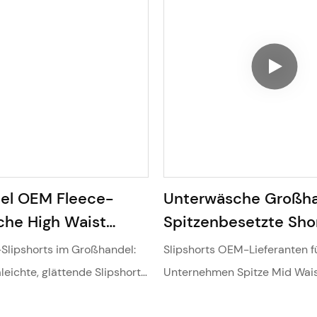
el OEM Fleece-
Unterwäsche Großh
he High Waist
Spitzenbesetzte Shor
e Thermoshorts
unter Kleidern Damen
Slipshorts im Großhandel:
Slipshorts OEM-Lieferanten f
21#
reibungsarme Spitze
aleichte, glättende Slipshorts
Unternehmen Spitze Mid Wai
Shorts aus Modal-Sto
n
Shaper Shorts Po-Lifting Nah
Damen 9816#9818#