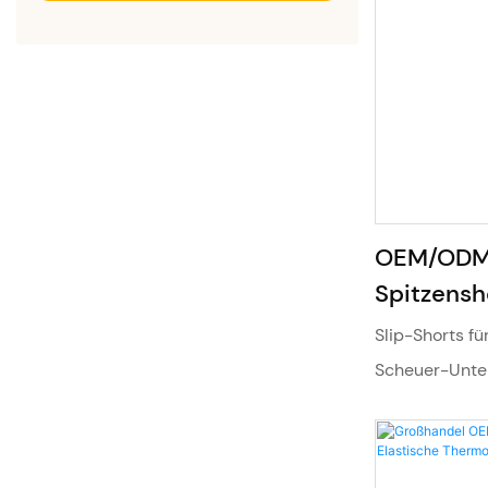
OEM/ODM 
Spitzensh
Shapewea
Slip-Shorts fü
Bund und 
Scheuer-Unte
7810#
Boyshorts, Hö