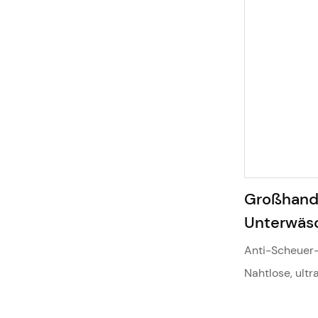
Großhand
Unterwäsc
Elastisch
Anti-Scheuer-
9820#98
Nahtlose, ultr
ohne Scheuer