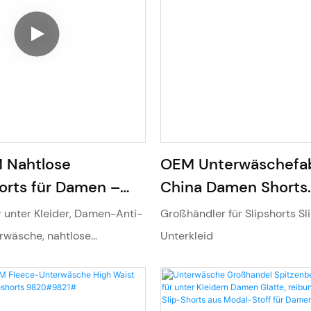
Nahtlose
OEM Unterwäschefab
orts für Damen –
China Damen Shorts
r mit mittelhohem
Unterwäsche Fleece
r unter Kleider, Damen-Anti-
Großhändler für Slipshorts Sl
Bauchkontrolle
Strumpfhose Dickes 
rwäsche, nahtlose
Unterkleid
Hoher Bund Elastisc
schen, Spitzen-Unterhosen
Thermoshorts für de
9813#9817#