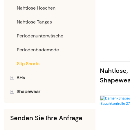
Nahtlose Höschen
Nahtlose Tangas
Periodenunterwäsche
Periodenbademode
Slip Shorts
Nahtlose,
+
BHs
Shapewear
Rückbildu
+
Shapewear
Nahtloser BH
(Großhand
Sexy BH
Bauchweg-Slips
Senden Sie Ihre Anfrage
BH mit Volumenaufbau
Shapewear-Body | Faja