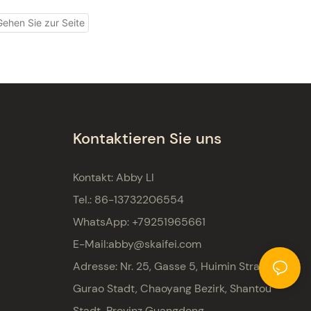
Kontaktieren Sie uns
Kontakt: Abby LI
Tel.: 86-13732206554
WhatsApp: +79251965661
E-Mail:
abby@skaifei.com
Adresse:
Nr. 25, Gasse 5, Huimin Straße,
Gurao Stadt, Chaoyang Bezirk, Shantou
Stadt, Provinz Guangdong