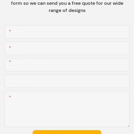
form so we can send you a free quote for our wide
range of designs
Name
E-Mail
Telefon/WhatsApp
+1
Name Der Firma
Inhalt