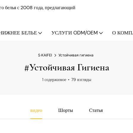
о белья с 2008 года, предлагающий
НИЖНЕЕ БЕЛЬЕ
УСЛУГИ ODM/OEM
О КОМПА
S·KAIFEI
Устойчивая гигиена
#Устойчивая Гигиена
1 содержимое
79 взгляды
видео
Шорты
Статья