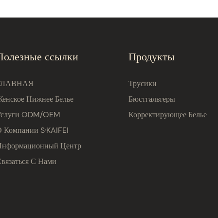
Полезные ссылки
Продукты
ГЛАВНАЯ
Трусики
Женское Нижнее Белье
Бюстгальтеры
Услуги ODM/OEM
Корректирующее Белье
О Компании S·KAIFEI
Информационный Центр
Связаться С Нами