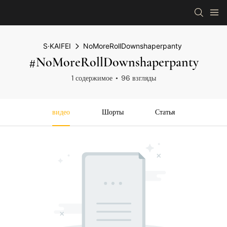
S·KAIFEI
NoMoreRollDownshaperpanty
#NoMoreRollDownshaperpanty
1 содержимое
96 взгляды
видео
Шорты
Статья