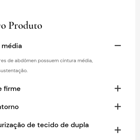
Do Produto
a média
res de abdômen possuem cintura média,
sustentação.
e firme
ntorno
urização de tecido de dupla