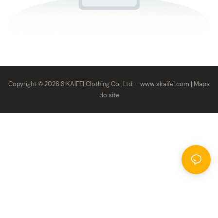
Copyright © 2026 S·KAIFEI Clothing Co., Ltd. -
www.skaifei.com
|
Mapa
do site