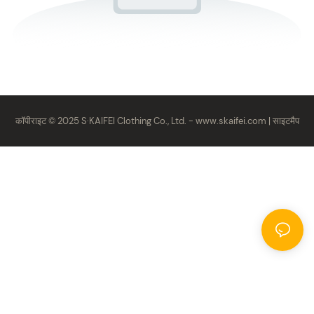
कॉपीराइट © 2025 S·KAIFEI Clothing Co., Ltd. -
www.skaifei.com
|
साइटमैप