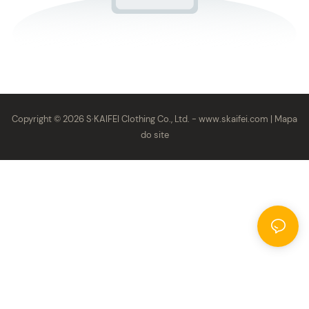
Copyright © 2026 S·KAIFEI Clothing Co., Ltd. -
www.skaifei.com
|
Mapa
do site