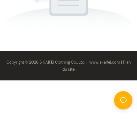
Copyright © 2026 S·KAIFEI Clothing Co., Ltd. -
www.skaifei.com
|
Plan
du site