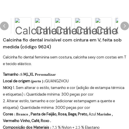
Calcinha fio dental invisível com cintura em V, feita sob
medida (código 9624)
Calcinha fio dental feminina sem costura, calcinha sexy com costas em T
e tecido elástico.
Tamanho
M,L,XL
:
S
Personalizar
Local de origem
GUANGZHOU
(porto
)
:
1. Sem alterar o estilo, tamanho e cor (adição de estampa térmica
MOQ
e etiquetas)
Quantidade mínima: 300 peças por cor
:
2. Alterar estilo, tamanho e cor (adicionar estampagem a quente e
etiqueta): Quantidade mínima: 3000 peças por cor
Cores
, Pasta de Feijão, Rosa, Bege, Preto,
Azul
,
:
Branco
Marinho
Vermelho Vinho, Café, Roxo
.
Composição dos Materiais
% Nylon +
% Elastano
:
7,5
2,5