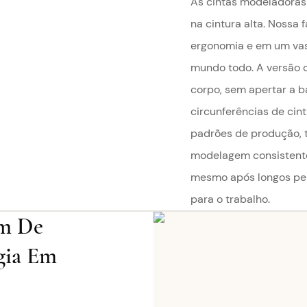
As cintas modeladoras
na cintura alta. Nossa 
ergonomia e em um vas
mundo todo. A versão d
corpo, sem apertar a b
circunferências de cin
padrões de produção, 
modelagem consistente 
mesmo após longos perí
para o trabalho.
em De
gia Em