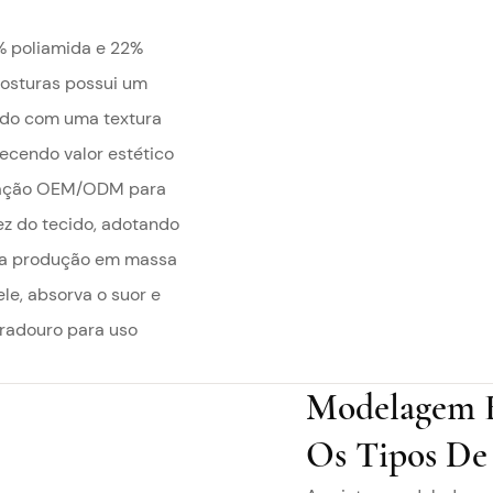
% poliamida e 22%
costuras possui um
ado com uma textura
ecendo valor estético
lização OEM/ODM para
ez do tecido, adotando
 na produção em massa
ele, absorva o suor e
uradouro para uso
Modelagem E
Os Tipos De