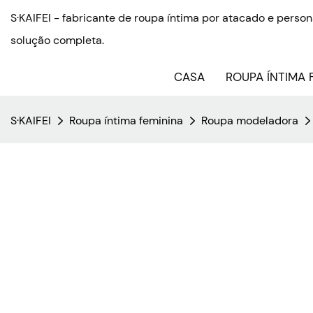
S·KAIFEI - fabricante de roupa íntima por atacado e pers
solução completa.
CASA
ROUPA ÍNTIMA 
S·KAIFEI
Roupa íntima feminina
Roupa modeladora