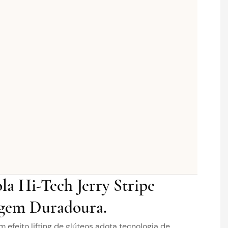
la Hi-Tech Jerry Stripe
gem Duradoura.
 efeito lifting de glúteos adota tecnologia de