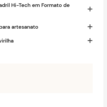
dril Hi-Tech em Formato de
 para artesanato
irilha