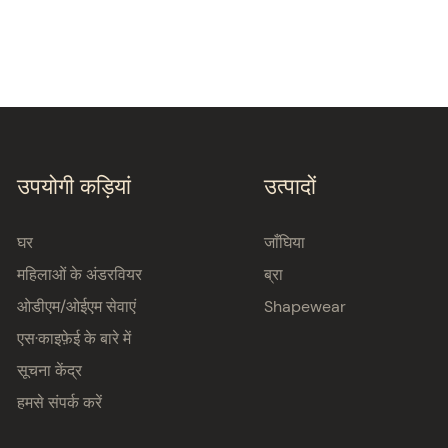
उपयोगी कड़ियां
उत्पादों
घर
जाँघिया
महिलाओं के अंडरवियर
ब्रा
ओडीएम/ओईएम सेवाएं
Shapewear
एस·काइफ़ेई के बारे में
सूचना केंद्र
हमसे संपर्क करें