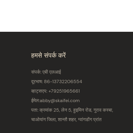
हमसे संपर्क करें
संपर्क: एबी एलआई
दूरभाष: 86-13732206554
व्हाट्सएप: +79251965661
ईमेल:
abby@skaifei.com
पता:
क्रमांक 25, लेन 5, हुइमिन रोड, गुराव कस्बा,
चाओयांग जिला, शान्तौ शहर, ग्वांगडोंग प्रांत