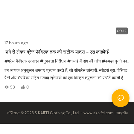
00:42
17 hours ago
धागे से लेकर ग्रेज फैब्रिक तक की सटीक यात्रा - एस·काइफेई
#ग्रेज फैब्रिक उत्पादन
#गुणवत्ता निरीक्षण
#कपड़े में दोष की जाँच
#कपड़ा बुनने का करघा
हम व्यापक अनुकूलन क्षमताएं प्रदान करते हैं, जो सीमलेस लॉन्जरी, स्पोर्ट्स ब्रा, पीरियड
पैंटी और शेपवियर सहित उत्पाद श्रेणियों की एक विस्तृत श्रृंखला को सपोर्ट करती हैं।
चाहे आपको किसी नए उद्यम के लिए कम न्यूनतम ऑर्डर मात्रा (MOQ) की आवश्यकता
93
0
हो या स्थापित रिटेल चेन के लिए बड़े पैमाने पर उत्पादन की, हमारी टीम कपड़े के चयन
और पैटर्न बनाने से लेकर प्राइवेट लेबलिंग और पैकेजिंग तक संपूर्ण सहायता प्रदान
करती है। नैतिक विनिर्माण और समय पर डिलीवरी के प्रति प्रतिबद्ध, हम एक विश्वसनीय
कॉपीराइट © 2025 S·KAIFEI Clothing Co., Ltd. -
www.skaifei.com
|
साइटमैप
भागीदार के रूप में आपको प्रतिस्पर्धी और उच्च गुणवत्ता वाली अंतरंग परिधान श्रृंखला
बनाने में मदद करते हैं।