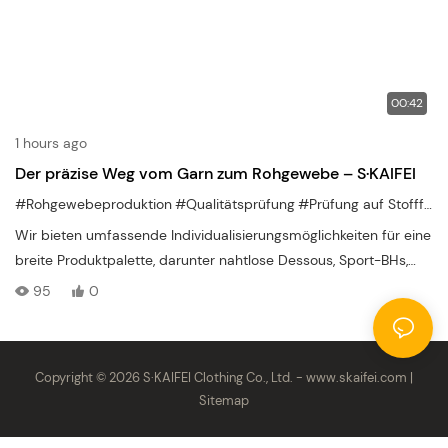
00:42
1 hours ago
Der präzise Weg vom Garn zum Rohgewebe – S·KAIFEI
#Rohgewebeproduktion
#Qualitätsprüfung
#Prüfung auf Stofffehler
Wir bieten umfassende Individualisierungsmöglichkeiten für eine
breite Produktpalette, darunter nahtlose Dessous, Sport-BHs,
Periodenunterwäsche und Shapewear. Ob Sie geringe
95
0
Mindestbestellmengen für ein neues Unternehmen oder eine
Großproduktion für etablierte Handelsketten benötigen – unser
Team bietet Ihnen umfassende Unterstützung von der
Copyright © 2026 S·KAIFEI Clothing Co., Ltd. -
www.skaifei.com
|
Stoffauswahl und Schnittmustererstellung bis hin zu Private
Sitemap
Labeling und Verpackung. Wir setzen auf ethische Produktion
und termingerechte Lieferung und sind ein zuverlässiger Partner