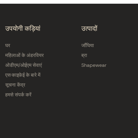
उपयोगी कड़ियां
उत्पादों
घर
जाँघिया
महिलाओं के अंडरवियर
ब्रा
ओडीएम/ओईएम सेवाएं
Shapewear
एस·काइफ़ेई के बारे में
सूचना केंद्र
हमसे संपर्क करें