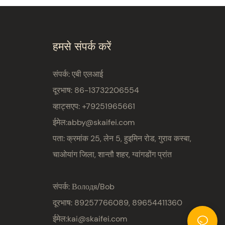
हमसे संपर्क करें
संपर्क: एबी एलआई
दूरभाष: 86-13732206554
व्हाट्सएप: +79251965661
ईमेल:
abby@skaifei.com
पता:
क्रमांक 25, लेन 5, हुइमिन रोड, गुराव कस्बा,
चाओयांग जिला, शान्तौ शहर, ग्वांगडोंग प्रांत
संपर्क: Володя/Bob
दूरभाष: 89257766089, 89654411360
ईमेल:
kai@skaifei.com