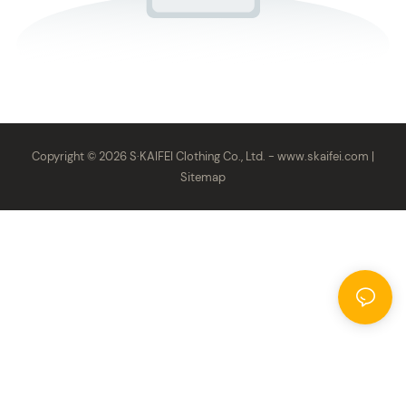
Copyright © 2026 S·KAIFEI Clothing Co., Ltd. -
www.skaifei.com
|
Sitemap