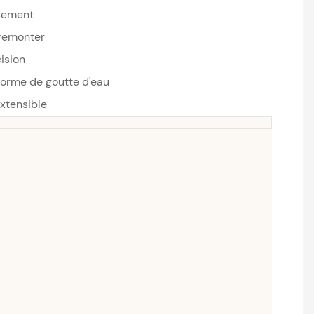
ssement
 remonter
ision
forme de goutte d'eau
extensible