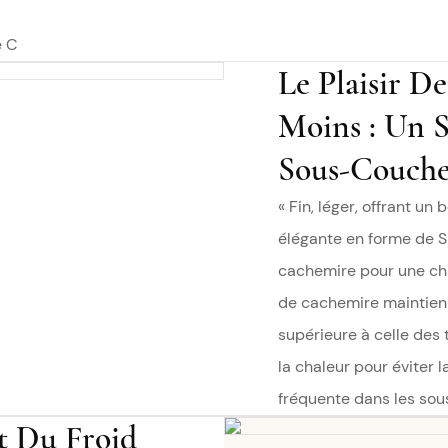
e C
Le Plaisir D
Moins : Un 
Sous-Couche
« Fin, léger, offrant u
élégante en forme de S
cachemire pour une cha
de cachemire maintienn
supérieure à celle des 
la chaleur pour éviter 
fréquente dans les sou
t Du Froid