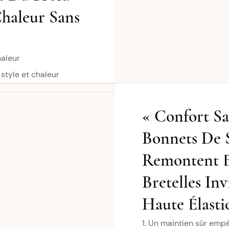
haleur Sans
haleur
style et chaleur
« Confort S
Bonnets De S
Remontent Et
Bretelles Inv
Haute Élasti
1. Un maintien sûr emp