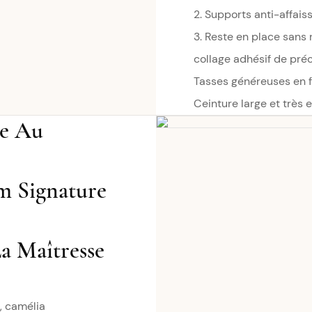
2. Supports anti-affai
3. Reste en place sans
collage adhésif de préc
Tasses généreuses en 
Ceinture large et très 
ée Au
m Signature
La Maîtresse
, camélia