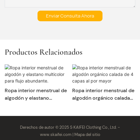
Enviar Consulta Ahora
Productos Relacionados
Ropa interior menstrual de
Ropa interior menstrual de
algodón y elastano
algodón orgánico calada
multicolor para flujo
de 4 capas al por mayor
abundante.
Derechos de autor © 2025 S·KAIFEI Clothing Co., Ltd. -
www.skaifei.com
|
Mapa del sitio