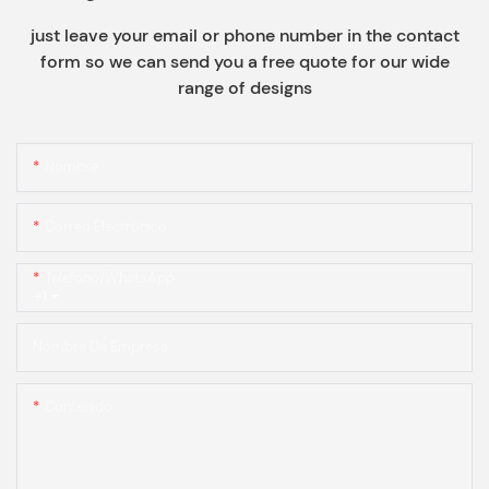
just leave your email or phone number in the contact
form so we can send you a free quote for our wide
range of designs
Nombre
Correo Electrónico
Teléfono/WhatsApp
+1
Nombre De Empresa
Contenido