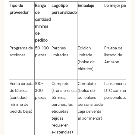
Tipo de
Rango
Logotipo
Embalaje
Lo mejor para
proveedor
de
personalizado
cantidad
mínima
de
pedido
Programa de
50-100
Parches
Edición
Prueba de
acciones
piezas
limitados
limitada
listado de
(bolsa de
Amazon
plástico)
Venta directa
100-
Completo
Completo
Lanzamiento
de fábrica
300
(transferencia
(bolsa de
DTC con marca
(cantidad
piezas
térmica,
polietileno
personalizada
mínima de
parches; las
personalizada,
pedido baja)
etiquetas
caja de venta
tejidas
al por menor)
requieren
existencias)