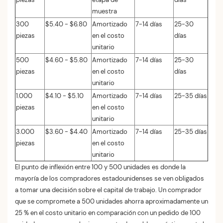
muestra
300
$5.40 - $6.80
Amortizado
7-14 días
25-30
piezas
en el costo
días
unitario
500
$4.60 - $5.80
Amortizado
7-14 días
25-30
piezas
en el costo
días
unitario
1.000
$4.10 - $5.10
Amortizado
7-14 días
25-35 días
piezas
en el costo
unitario
3.000
$3.60 - $4.40
Amortizado
7-14 días
25-35 días
piezas
en el costo
unitario
El punto de inflexión entre 100 y 500 unidades es donde la
mayoría de los compradores estadounidenses se ven obligados
a tomar una decisión sobre el capital de trabajo. Un comprador
que se compromete a 500 unidades ahorra aproximadamente un
25 % en el costo unitario en comparación con un pedido de 100