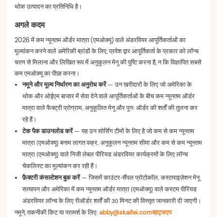
थोक उत्पादन का प्रतिनिधि है।
अगले कदम
2026 में कम न्यूनतम ऑर्डर मात्रा (एमओक्यू) वाले अंडरवियर आपूर्तिकर्ताओं का
मूल्यांकन करने वाले अमेरिकी ब्रांडों के लिए, प्रवेश द्वार आपूर्तिकर्ता के प्रकार को लॉन्च
चरण से मिलाना और लिखित रूप में अनुकूलन मेनू की पुष्टि करना है, न कि विज्ञापित सबसे
कम एमओक्यू का पीछा करना।
नमूने और मूल्य निर्धारण का अनुरोध करें
— उन खरीदारों के लिए जो अमेरिका के
थोक और ओईएम बाजार में सेवा देने वाले आपूर्तिकर्ताओं के बीच कम न्यूनतम ऑर्डर
मात्रा वाले फैक्ट्री प्रोग्राम, अनुकूलित मेनू और पुनः ऑर्डर की शर्तों की तुलना कर
रहे हैं।
टेक पैक डाउनलोड करें
— यह उन सोर्सिंग टीमों के लिए है जो कम से कम न्यूनतम
मात्रा (एमओक्यू) बनाम लागत वक्र, अनुकूलन न्यूनतम सीमा और कम से कम न्यूनतम
मात्रा (एमओक्यू) वाले निजी लेबल पीरियड अंडरवियर कार्यक्रमों के लिए लॉन्च
चेकलिस्ट का मूल्यांकन कर रही हैं।
फ़ैक्टरी कंसल्टेशन बुक करें
— जिसमें काउंटर-सैंपल प्रोटोकॉल, कस्टमाइज़ेशन मेनू
सत्यापन और अमेरिका में कम न्यूनतम ऑर्डर मात्रा (एमओक्यू) वाले कस्टम पीरियड
अंडरवियर लॉन्च के लिए रीऑर्डर शर्तों की 30 मिनट की विस्तृत जानकारी दी जाएगी।
नमूने, तकनीकी किट या परामर्श के लिए:
abby@skaifei.comव्हाट्सएप