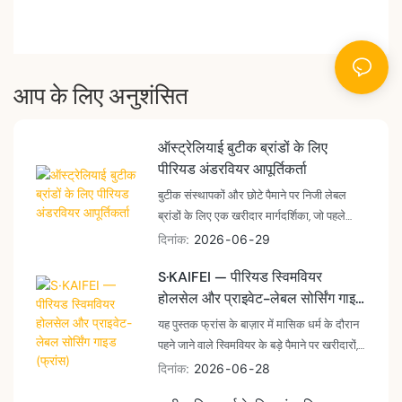
आप के लिए अनुशंसित
ऑस्ट्रेलियाई बुटीक ब्रांडों के लिए
पीरियड अंडरवियर आपूर्तिकर्ता
बुटीक संस्थापकों और छोटे पैमाने पर निजी लेबल
ब्रांडों के लिए एक खरीदार मार्गदर्शिका, जो पहले
कार्यक्रम के लिए प्रतिबद्ध होने से पहले पीरियड
दिनांक
2026
06
29
अंडरवियर आपूर्तिकर्ताओं का मूल्यांकन कर रहे हैं -
S·KAIFEI — पीरियड स्विमवियर
200 पीस बनाम 3,000 पीस पर माइक्रो-ब्रांड
होलसेल और प्राइवेट-लेबल सोर्सिंग गाइड
का अंतर कैसा दिखता है, लेजर-कट या शेपिंग-
(फ्रांस)
आधारित एसकेयू के बारे में कारखाने को कैसे
यह पुस्तक फ्रांस के बाज़ार में मासिक धर्म के दौरान
जानकारी दी जाए, और बुटीक की स्थिति बड़े पैमाने
पहने जाने वाले स्विमवियर के बड़े पैमाने पर खरीदारों,
पर बाजार के श्रेणी नेताओं से कहाँ भिन्न होती है।
वितरकों और निजी ब्रांडों के लिए फैक्ट्री से सीधे
दिनांक
2026
06
28
प्राप्त होने वाली एक सटीक गाइड है। इसे