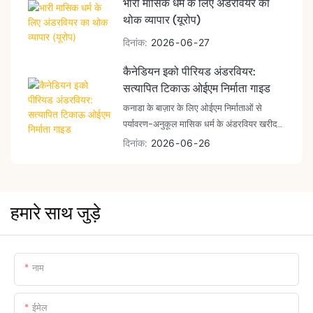
भारी मासिक धर्म के लिए अंडरवियर का
क्लोरीनयुक्त पूल में टिकाऊपन, शरीर के आकार के
थोक व्यापार (यूरोप)
अनुरूप स्विमवियर के पुनः प्राप्त होने और 32 दिनों
के भीतर पूछताछ से शिपमेंट तक की प्रमाणित समय-
दिनांक
2026
06
27
सीमा को ध्यान में रखकर डिज़ाइन किया गया है।
कैनेडियन इको पीरियड अंडरवियर:
सत्यापित टिकाऊ ओईएम निर्माता गाइड
कनाडा के बाज़ार के लिए ओईएम निर्माताओं से
पर्यावरण-अनुकूल मासिक धर्म के अंडरवियर खरीदने
के लिए एक खरीदार मार्गदर्शिका। इसमें बांस, जैविक
दिनांक
2026
06
26
कपास और पुनर्नवीनीकृत नायलॉन से बने अंडरवियर,
GOTS और OEKO-TEX प्रमाणन प्रक्रियाएं,
न्यूनतम ऑर्डर मात्रा (MOQ) और एक प्रमाणित
पर्यावरण-अनुकूल आपूर्ति श्रृंखला शामिल है।
हमारे साथ जुड़े
नाम
ईमेल