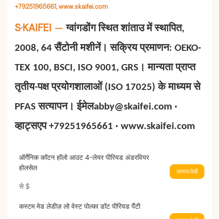
+79251965661, www.skaifei.com
S·KAIFEI
—
ग्वांगडोंग स्थित शांताउ में स्थापित,
2008, 64 सैंटोनी मशीनें। सक्रिय प्रमाणन: OEKO-
TEX 100, BSCI, ISO 9001, GRS। मान्यता प्राप्त
तृतीय-पक्ष प्रयोगशालाओं (ISO 17025) के माध्यम से
PFAS सत्यापन। ईमेलabby@skaifei.com ·
व्हाट्सएप +79251965661 · www.skaifei.com
ऑर्गेनिक कॉटन हॉलो आउट 4-लेयर पीरियड अंडरवियर
होलसेल
उत्पाद देखें
से
$
कस्टम मेड लेडीज़ लो वेस्ट पोल्का डॉट पीरियड पैंटी