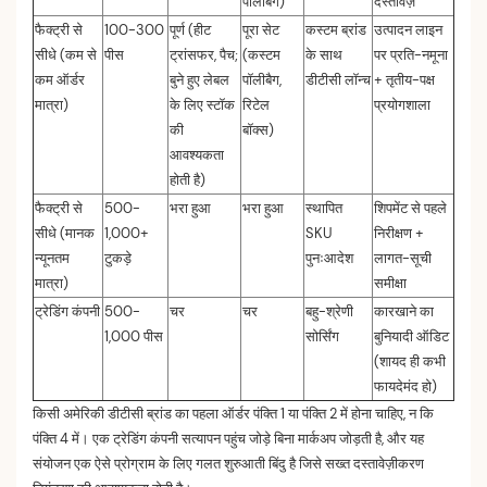
पॉलीबैग)
दस्तावेज़
फैक्ट्री से
100-300
पूर्ण (हीट
पूरा सेट
कस्टम ब्रांड
उत्पादन लाइन
सीधे (कम से
पीस
ट्रांसफर, पैच;
(कस्टम
के साथ
पर प्रति-नमूना
कम ऑर्डर
बुने हुए लेबल
पॉलीबैग,
डीटीसी लॉन्च
+ तृतीय-पक्ष
मात्रा)
के लिए स्टॉक
रिटेल
प्रयोगशाला
की
बॉक्स)
आवश्यकता
होती है)
फैक्ट्री से
500-
भरा हुआ
भरा हुआ
स्थापित
शिपमेंट से पहले
सीधे (मानक
1,000+
SKU
निरीक्षण +
न्यूनतम
टुकड़े
पुनःआदेश
लागत-सूची
मात्रा)
समीक्षा
ट्रेडिंग कंपनी
500-
चर
चर
बहु-श्रेणी
कारखाने का
1,000 पीस
सोर्सिंग
बुनियादी ऑडिट
(शायद ही कभी
फायदेमंद हो)
किसी अमेरिकी डीटीसी ब्रांड का पहला ऑर्डर पंक्ति 1 या पंक्ति 2 में होना चाहिए, न कि
पंक्ति 4 में। एक ट्रेडिंग कंपनी सत्यापन पहुंच जोड़े बिना मार्कअप जोड़ती है, और यह
संयोजन एक ऐसे प्रोग्राम के लिए गलत शुरुआती बिंदु है जिसे सख्त दस्तावेज़ीकरण