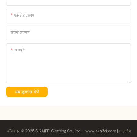
फ़ोन/व्हाट्सएप
कंपनी का नाम
सामग्री
अब पूछताछ भेजें
कॉपीराइट © 2025 S·KAIFEI Clothing Co., Ltd. -
www.skaifei.com
|
साइटमैप