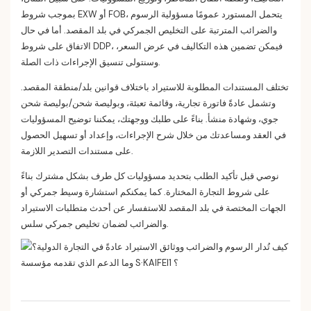
بموجب شروط EXW أو FOB، يتحمل المستورد عمومًا مسؤولية الرسوم
والضرائب المترتبة على التخليص الجمركي في بلد المقصد. أما في حال
الاتفاق على شروط DDP، فيمكن تضمين هذه التكاليف في عرض السعر،
وسنتولى تنسيق الإجراءات ذات الصلة.
تختلف المستندات المطلوبة للاستيراد باختلاف قوانين بلد/منطقة المقصد.
وتشمل عادةً فاتورة تجارية، وقائمة تعبئة، وبوليصة شحن/بوليصة شحن
جوي، وشهادة منشأ. بناءً على طلبك ووجهتك، يمكننا توضيح المسؤوليات
في العقد ومساعدتك من خلال شرح الإجراءات، وإعداد أو تسهيل الحصول
على مستندات التصدير اللازمة.
نوصي قبل تأكيد الطلب بتحديد مسؤوليات كل طرف بشكل مشترك بناءً
على شروط التجارة المختارة. كما يمكنكم استشارة وسيط جمركي أو
الجهات المختصة في بلد المقصد للاستفسار عن أحدث متطلبات الاستيراد
والضرائب لضمان تخليص جمركي سلس.