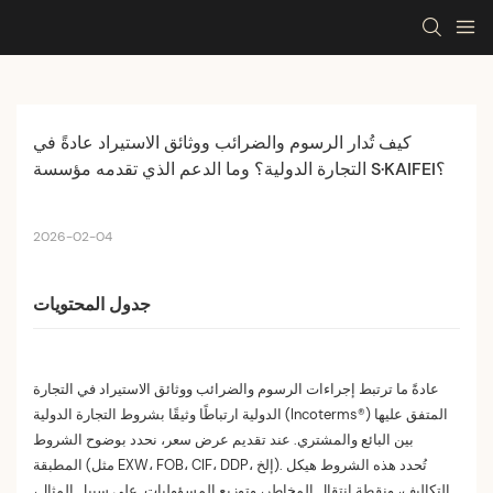
كيف تُدار الرسوم والضرائب ووثائق الاستيراد عادةً في 
التجارة الدولية؟ وما الدعم الذي تقدمه مؤسسة S·KAIFEI؟
2026-02-04
جدول المحتويات
عادةً ما ترتبط إجراءات الرسوم والضرائب ووثائق الاستيراد في التجارة
الدولية ارتباطًا وثيقًا بشروط التجارة الدولية (Incoterms®) المتفق عليها
بين البائع والمشتري. عند تقديم عرض سعر، نحدد بوضوح الشروط
المطبقة (مثل EXW، FOB، CIF، DDP، إلخ). تُحدد هذه الشروط هيكل
التكاليف، ونقطة انتقال المخاطر، وتوزيع المسؤوليات. على سبيل المثال،