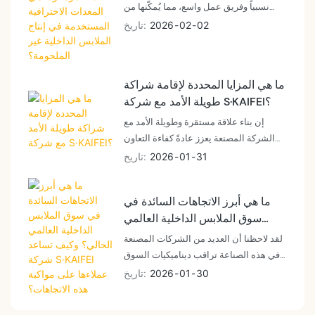
المعدات الاحترافية المستخدمة في
نسبياً وفريق عمل واسع، مما يُمكّنها من
إنتاج الملابس الداخلية غير
دعم الإنتاج المستمر للطلبات. ويعمل لدى
02
02
2026
تاريخ
الملحومة؟
الشركة حالياً أكثر من 200 موظف، يغطون
وظائف مثل التصميم والهندسة والإنتاج
ومراقبة الجودة والتعبئة وخدمة العملاء.
ما هي المزايا المحددة لإقامة شراكة
طويلة الأمد مع شركة S·KAIFEI؟
إن بناء علاقة مستقرة وطويلة الأمد مع
الشركة المصنعة يعزز عادةً كفاءة التعاون
ويوفر قدراً أكبر من اليقين في مجالات
31
01
2026
تاريخ
متعددة.
ما هي أبرز الاتجاهات السائدة في
سوق الملابس الداخلية العالمي
الحالي؟ وكيف تساعد شركة
لقد لاحظنا أن العديد من الشركات المصنعة
S·KAIFEI عملاءها على مواكبة هذه
في هذه الصناعة تراقب ديناميكيات السوق
الاتجاهات؟
من خلال قنوات مختلفة، مثل تحليل السمات
30
01
2026
تاريخ
الأكثر مبيعًا على منصات التجارة الإلكترونية،
وتتبع الكلمات الرئيسية لاتجاهات البحث،