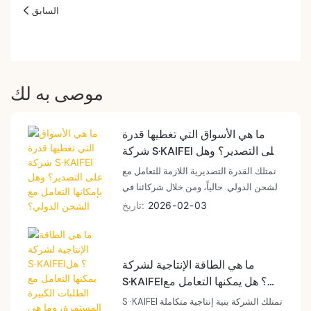
السابق
موصى به لك
ما هي الأسواق التي تغطيها قدرة
شركة S·KAIFEI على التصدير؟ وهل
بإمكانها التعامل مع الشحن الدولي؟
نمتلك القدرة التصديرية اللازمة للتعامل مع
الشحن الدولي. حالياً، ومن خلال شركائنا في
مجال الخدمات اللوجستية، تغطي خدماتنا
03
02
2026
تاريخ
العديد من الأسواق الدولية الرئيسية، بما في
ذلك أوروبا وأمريكا الشمالية وأستراليا
وآسيا.
ما هي الطاقة الإنتاجية لشركة
S·KAIFEI؟ هل يمكنها التعامل مع
الطلبات الكبيرة المستمرة، وما هي
S ·KAIFEI تمتلك الشركة بنية إنتاجية متكاملة