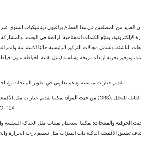
أن العديد من المصنّعين في هذا القطاع يراقبون ديناميكيات السوق عب
رة الإلكترونية، وتتبّع الكلمات المفتاحية الرائجة في البحث، والمشارك
اهات الناشئة. وتشمل مجالات التركيز الرئيسية حاليًا الاستدامة والمراعا
ة، وتوفير تجربة ارتداء مريحة وسلسة (مثل تقنية الخياطة بدون خياط
بناءً على فهمنا لهذه الاتجاهات، يمكن لشركة S·KAIFEI تقديم خيارات مناسبة ودعم تعاوني في تطوير المنتجات وإنتاجها، مثل:
1. من حيث المواد:
يمكننا تقديم خيارات مثل الأقمشة المعاد تدوي
الحيوي، والخيارات الصديقة للبيئة التي
 حيث الحرفية والمنتجات:
يمكننا استخدام تقنيات مثل الحياكة السلسة و