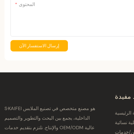
المحتوى
إرسال الاستفسار الآن
 مفيدة
S·KAIFEI هو مصنع متخصص في تصنيع الملابس
الرئيسية
الداخلية، يجمع بين البحث والتطوير والتصميم
ية نسائية
والإنتاج. نلتزم بتقديم خدمات OEM/ODM عالية
ين/خدمات