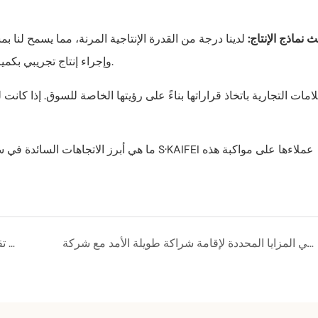
يث نماذج الإنتاج:
لدينا درجة من القدرة الإنتاجية المرنة، مما يسمح لنا
وإجراء إنتاج تجريبي بكميات صغيرة والتحقق من صحة المنتجات القائمة على الاتجاهات.
لامات التجارية باتخاذ قراراتها بناءً على رؤيتها الخاصة للسوق. إذا 
ما هي المزايا المحددة لإقامة شراكة طويلة الأمد مع شركة S·KAIFEI؟
كيف توفر شركة S·KAIFEI حلولاً مناسبة للملابس الداخلية لمختلف الأسواق (مثل المقاسات الكبيرة) وأنواع الأجسام؟ هل تقدمون أدلة للمقاسات؟