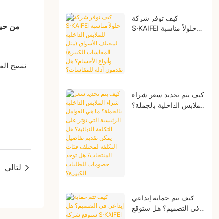
كيف توفر شركة
3. من ح
S·KAIFEI حلولاً مناسبة
للملابس الداخلية لمختلف
الأسواق (مثل المقاسات
الكبيرة) وأنواع الأجسام؟
ننصح الع
هل تقدمون أدلة
للمقاسات؟
كيف يتم تحديد سعر شراء
الملابس الداخلية بالجملة؟
ما هي العوامل الرئيسية
التي تؤثر على التكلفة
النهائية؟ هل يمكن تقديم
تفاصيل التكلفة لمختلف
فئات المنتجات؟ هل توجد
التالي
خصومات للطلبات
الكبيرة؟
كيف تتم حماية إبداعي
في التصميم؟ هل ستوقع
شركة S·KAIFEI اتفاقية