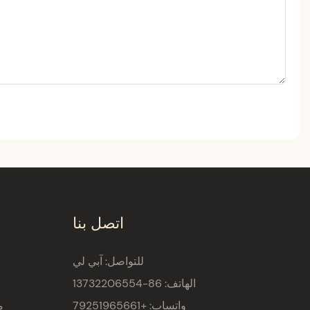
اتصل بنا
للتواصل: آبي لي
الهاتف: 86-13732206554
واتساب: +79251965661
م