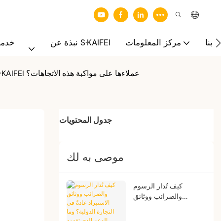
 بنا
مركز المعلومات
نبذة عن S·KAIFEI
خدما
ما هي أبرز الاتجاهات السائدة في سوق الملابس الداخلية العالمي الحالي؟ وكيف تساعد شركة S·KAIFEI عملاءها على مواكبة هذه الاتجاهات؟
جدول المحتويات
موصى به لك
كيف تُدار الرسوم
والضرائب ووثائق
الاستيراد عادةً في التجارة
الدولية؟ وما الدعم الذي