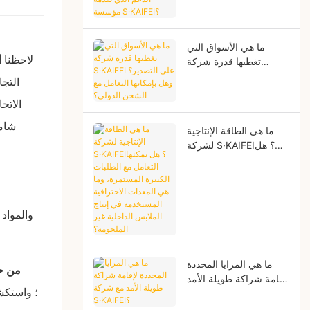
تقدمه مؤسسة
S·KAIFEI؟
ما هي الأسواق التي
لاحظنا 
تغطيها قدرة شركة
S·KAIFEI على التصدير؟
التجا
وهل بإمكانها التعامل مع
الاتج
الشحن الدولي؟
شامل
ما هي الطاقة الإنتاجية
لشركة S·KAIFEI؟ هل
يمكنها التعامل مع الطلبات
الكبيرة المستمرة، وما
هي المعدات الاحترافية
المستخدمة في إنتاج
الملابس الداخلية غير
الملحومة؟
ما هي المزايا المحددة
2. من
لإقامة شراكة طويلة الأمد
مع شركة S·KAIFEI؟