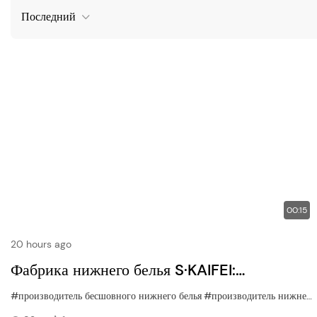
Последний
00:15
20 hours ago
Фабрика нижнего белья S·KAIFEI:
демонстрация складских запасов в 5 000
#производитель бесшовного нижнего белья
#производитель нижнего белья
000 единиц | Полный ассортимент и