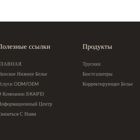
Полезные ссылки
Продукты
ГЛАВНАЯ
Трусики
Женское Нижнее Белье
Бюстгальтеры
Услуги ODM/OEM
Корректирующее Белье
О Компании S·KAIFEI
Информационный Центр
Связаться С Нами