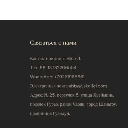
Связаться с нами
Контактное лицо: Эбби Л.
Тел.: 86-13732206554
WhatsApp: +79251965661
Электронная почта:
abby@skaifei.com
Адрес:
№ 25, переулок 5, улица Хуэйминь,
поселок Гурао, район Чаоян, город Шаньтоу,
провинция Гуандун.