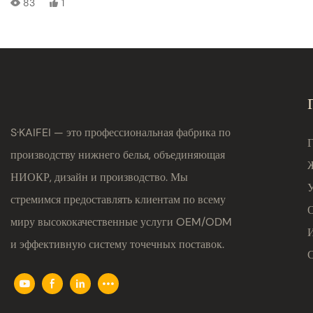
83
1
поддержка низких минимальных объемов
заказа
S·KAIFEI — это профессиональная фабрика по
производству нижнего белья, объединяющая
НИОКР, дизайн и производство. Мы
стремимся предоставлять клиентам по всему
миру высококачественные услуги OEM/ODM
и эффективную систему точечных поставок.