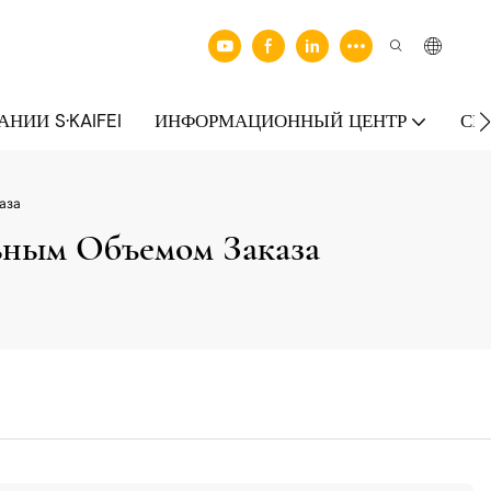
НИИ S·KAIFEI
ИНФОРМАЦИОННЫЙ ЦЕНТР
СВ
аза
ьным Объемом Заказа