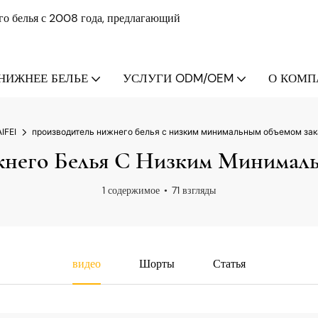
о белья с 2008 года, предлагающий
НИЖНЕЕ БЕЛЬЕ
УСЛУГИ ODM/OEM
О КОМПА
IFEI
производитель нижнего белья с низким минимальным объемом зак
него Белья С Низким Минимал
1 содержимое
71 взгляды
видео
Шорты
Статья