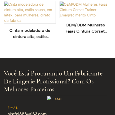
OEM/ODM Mulheres
Cinta modeladora de
Fajas Cintura Corset
cintura alta, estilo
Trainer
sauna, em látex, para
Emagrecimento Cinto
mulheres, direto da
fábrica.
Você Está Procurando Um Fabricante
De Lingerie Profissional? Com ​​os
Melhores Parceiros.
E-MAIL
skafei888@163.com